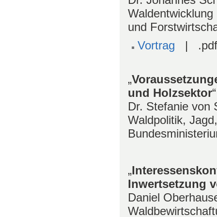
Waldentwicklung 
und Forstwirtsch
Vortrag
| .pdf
„
Voraussetzunge
und Holzsektor
“
Dr. Stefanie von 
Waldpolitik, Jag
Bundesministeriu
„
Interessenskon
Inwertsetzung 
Daniel Oberhause
Waldbewirtschaftu