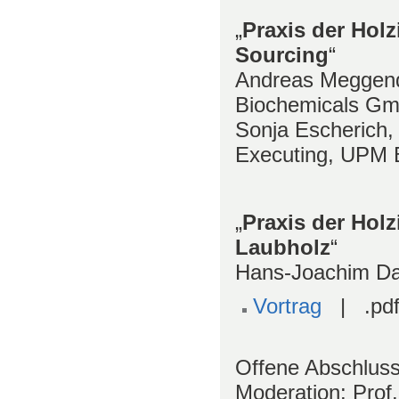
„
Praxis der Holz
Sourcing
“
Andreas Meggendo
Biochemicals G
Sonja Escherich,
Executing, UPM
„
Praxis der Holzi
Laubholz
“
Hans-Joachim Dan
Vortrag
| .pdf
Offene Abschlus
Moderation: Prof.