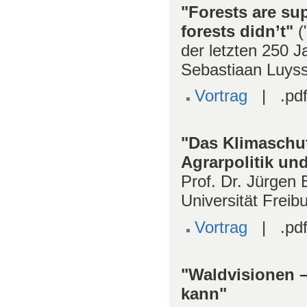
"Forests are su
forests didn’t"
(
der letzten 250 J
Sebastiaan Luyss
Vortrag
| .pdf
"Das Klimaschut
Agrarpolitik un
Prof. Dr. Jürgen
Universität Freib
Vortrag
| .pdf
"Waldvisionen –
kann"