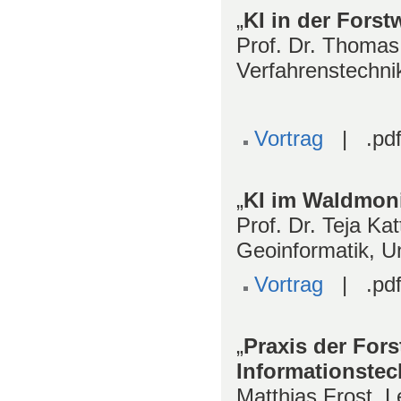
„
KI in der Forst
Prof. Dr. Thomas 
Verfahrenstechnik
Vortrag
| .pdf
„
KI im Waldmoni
Prof. Dr. Teja Ka
Geoinformatik, Un
Vortrag
| .pdf
„
Praxis der Forst
Informationstec
Matthias Frost, L