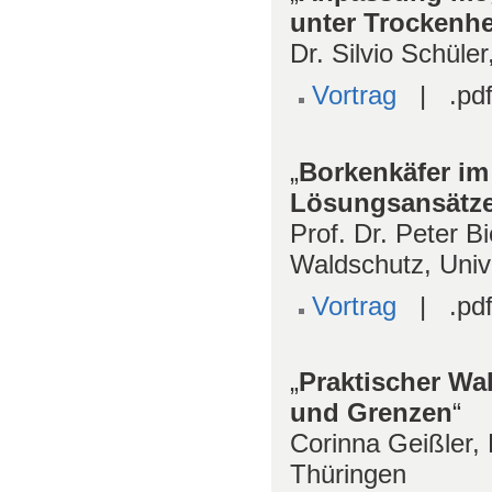
unter Trockenhe
Dr. Silvio Schül
Vortrag
| .pdf
„
Borkenkäfer i
Lösungsansätz
Prof. Dr. Peter 
Waldschutz, Unive
Vortrag
| .pdf
„
Praktischer Wal
und Grenzen
“
Corinna Geißler,
Thüringen