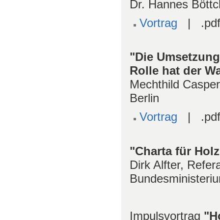
Dr. Hannes Böttch
Vortrag
| .pdf
"Die Umsetzung 
Rolle hat der W
Mechthild Casper
Berlin
Vortrag
| .pdf
"Charta für Hol
Dirk Alfter, Refe
Bundesministeriu
Impulsvortrag
"H