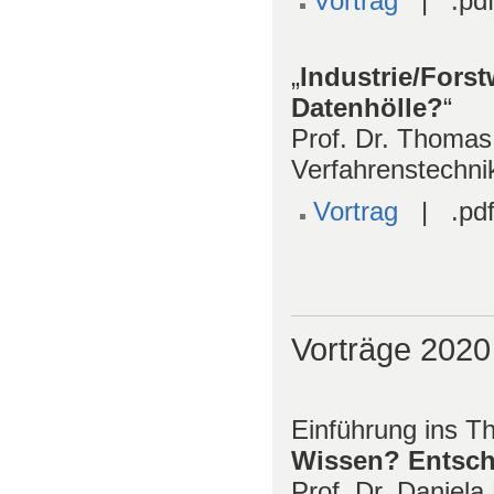
Vortrag
| .pdf
„
Industrie/Forst
Datenhölle?
“
Prof. Dr. Thomas 
Verfahrenstechnik
Vortrag
| .pdf
Vorträge 2020
Einführung ins T
Wissen? Entsch
Prof. Dr. Daniela