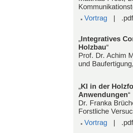
Kommunikationste
Vortrag
| .pdf
„
Integratives C
Holzbau
“
Prof. Dr. Achim 
und Baufertigung,
„
KI in der Holzf
Anwendungen
“
Dr. Franka Brüche
Forstliche Versu
Vortrag
| .pdf